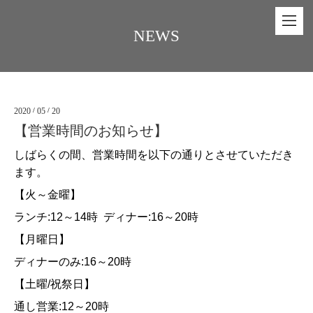
NEWS
2020
/
05
/
20
【営業時間のお知らせ】
しばらくの間、営業時間を以下の通りとさせていただき
ます。
【火～金曜】
ランチ
:12
～
14
時
ディナー
:16
～
20
時
【月曜日】
ディナーのみ
:16
～
20
時
【土曜/祝祭日】
通し営業
:12
～
20
時