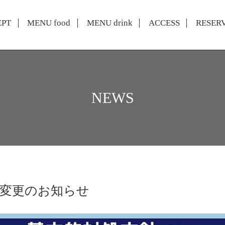
EPT
MENU food
MENU drink
ACCESS
RESER
NEWS
間変更のお知らせ