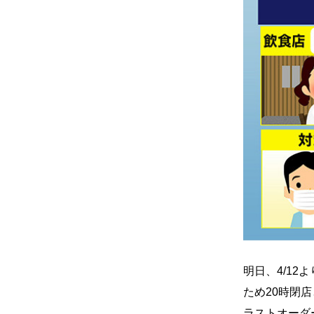
明日、4/1
ため20時閉
ラストオーダ