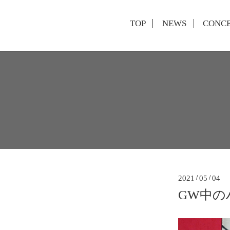
TOP
NEWS
CONC
2021
/
05
/
04
GW中の