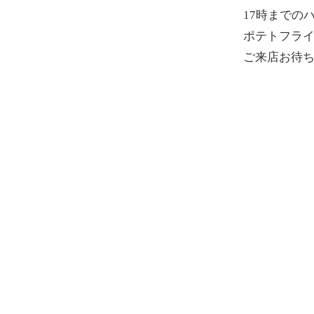
17時までの
ポテトフライ
ご来店お待