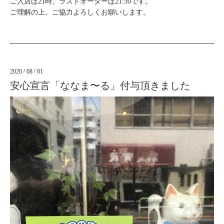
ご入店は21時、ラストオーダーは21:30です。
ご理解の上、ご協力よろしくお願いします。
2020
/
08
/
01
安心宣言「ななま〜る」付与頂きました