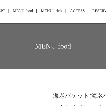
EPT
MENU food
MENU drink
ACCESS
RESER
MENU food
海老バケット(海老